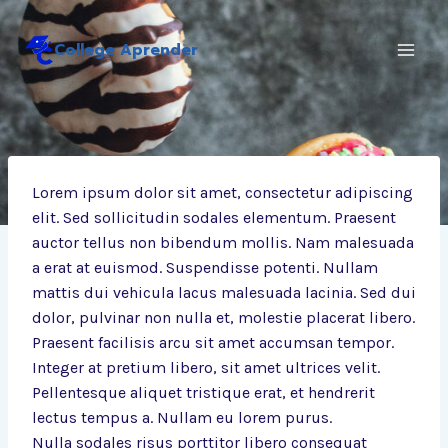
Saltar
al
College Aprender
contenido
Lorem ipsum dolor sit amet, consectetur adipiscing
elit. Sed sollicitudin sodales elementum. Praesent
auctor tellus non bibendum mollis. Nam malesuada
a erat at euismod. Suspendisse potenti. Nullam
mattis dui vehicula lacus malesuada lacinia. Sed dui
dolor, pulvinar non nulla et, molestie placerat libero.
Praesent facilisis arcu sit amet accumsan tempor.
Integer at pretium libero, sit amet ultrices velit.
Pellentesque aliquet tristique erat, et hendrerit
lectus tempus a. Nullam eu lorem purus.
Nulla sodales risus porttitor libero consequat